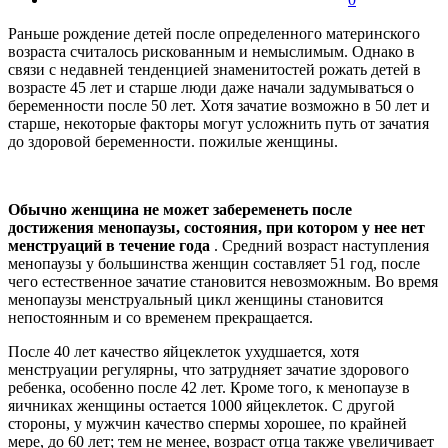
Раньше рождение детей после определенного материнского
возраста считалось рискованным и немыслимым. Однако в
связи с недавней тенденцией знаменитостей рожать детей в
возрасте 45 лет и старше люди даже начали задумываться о
беременности после 50 лет. Хотя зачатие возможно в 50 лет и
старше, некоторые факторы могут усложнить путь от зачатия
до здоровой беременности. пожилые женщины.
Обычно женщина не может забеременеть после
достижения менопаузы, состояния, при котором у нее нет
менструаций в течение года
. Средний возраст наступления
менопаузы у большинства женщин составляет 51 год, после
чего естественное зачатие становится невозможным. Во время
менопаузы менструальный цикл женщины становится
непостоянным и со временем прекращается.
После 40 лет качество яйцеклеток ухудшается, хотя
менструации регулярны, что затрудняет зачатие здорового
ребенка, особенно после 42 лет. Кроме того, к менопаузе в
яичниках женщины остается 1000 яйцеклеток. С другой
стороны, у мужчин качество спермы хорошее, по крайней
мере, до 60 лет; тем не менее, возраст отца также увеличивает