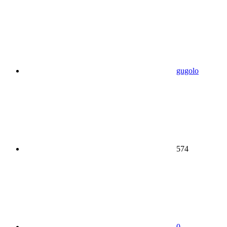
gugolo
574
0