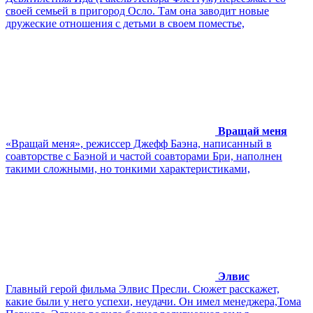
своей семьей в пригород Осло. Там она заводит новые
дружеские отношения с детьми в своем поместье,
Вращай меня
«Вращай меня», режиссер Джефф Баэна, написанный в
соавторстве с Баэной и частой соавторами Бри, наполнен
такими сложными, но тонкими характеристиками,
Элвис
Главный герой фильма Элвис Пресли. Сюжет расскажет,
какие были у него успехи, неудачи. Он имел менеджера,Тома