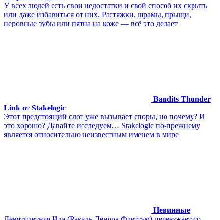
У всех людей есть свои недостатки и свой способ их скрыть
или даже избавиться от них. Растяжки, шрамы, прыщи,
неровные зубы или пятна на коже — всё это делает
Bandits Thunder
Link от Stakelogic
Этот предстоящий слот уже вызывает споры, но почему? И
это хорошо? Давайте исследуем… Stakelogic по-прежнему
является относительно неизвестным именем в мире
Невинные
Девятилетняя Ида (Ракель Ленора Флеттум) переезжает со