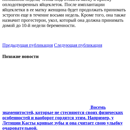
оплодотворенных яйцеклеток. После имплантации
яйцеклетки в ее матку женщина будет продолжать принимать
эстроген еще в течение восьми недель. Кроме того, она также
назначит прогестерон, укол, который она должна принимать
домой до 10-й недели беременности.
Предыдущая публикация
Следующая публикация
Похожие новости
Восемь
знаменитостей, которые не стесняются своих физических
особенностей и наоборот гордятся этим. Например, у
Летиции Касты кривые зубы и она считает свою улыбку
очаровательной.