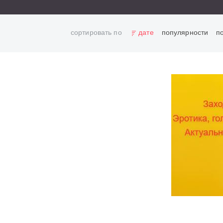
сортировать по
дате
популярности
п