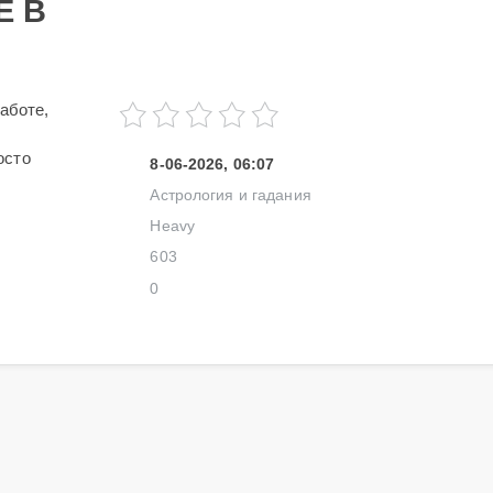
Е В
аботе,
осто
8-06-2026, 06:07
.
Астрология и гадания
Heavy
603
0