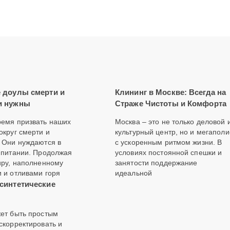
е доулы смерти и
Клининг в Москве: Всегда на
и нужны
Страже Чистоты и Комфорта
емя призвать наших
Москва – это не только деловой 
округ смерти и
культурный центр, но и мегаполи
 Они нуждаются в
с ускоренным ритмом жизни. В
 питании. Продолжая
условиях постоянной спешки и
иру, наполненному
занятости поддержание
 и отливами горя
идеальной
 синтетические
ет быть простым
скорректировать и