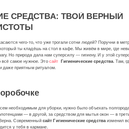
ИЕ СРЕДСТВА: ТВОЙ ВЕРНЫЙ
ИСТОТЫ
касаются чего-то, что уже трогали сотни людей? Поручни в метр
 который ты кладёшь на стол в кафе. Мы живём в мире, где не
гу. Но природа дала нам суперсилу — гигиену. И у этой супе
о всё самое нужное. Это
сайт
Гигиенические средства
. Там, г
 и даже приятным ритуалом.
коробочке
сем необходимым для уборки, нужно было объехать полгорода
лотенцами — в другой, за средством для мытья окон — в трет
 Верна. Современный
сайт Гигиенические средства
изменил вс
дится у тебя в кармане.