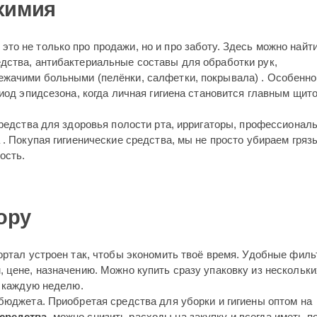
химия
это не только про продажи, но и про заботу. Здесь можно найт
дства, антибактериальные составы для обработки рук,
ежачими больными (пелёнки, салфетки, покрывала) . Особенно
риод эпидсезона, когда личная гигиена становится главным щит
средства для здоровья полости рта, ирригаторы, профессионал
 . Покупая гигиенические средства, мы не просто убираем гря
ость.
ору
ортал устроен так, чтобы экономить твоё время. Удобные фил
 цене, назначению. Можно купить сразу упаковку из нескольки
н каждую неделю.
бюджета. Приобретая средства для уборки и гигиены оптом на
 средства
, можно снизить расходы на закупку и всегда иметь п