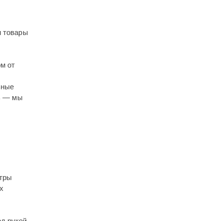
и товары
ом от
ьные
зь — мы
ьтры
х
од рукой