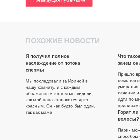
ПОХОЖИЕ НОВОСТИ
Я получил полное
Что тако
наслаждение от потока
зачем он
спермы
Пришло вр
демонов в
Мы последовали за Ириной в
умирания.
нашу комнату, и с каждым
лечении и
обнаженным гостем мы видели,
идти по м
как мой папа становится ярко-
приливами
красным. Он как будто был один,
Горят ли
так как мама
волосы?
Парик мож
способом 