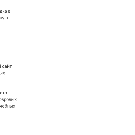
дка в
тную
й
сайт
ных
сто
ковровых
учебных