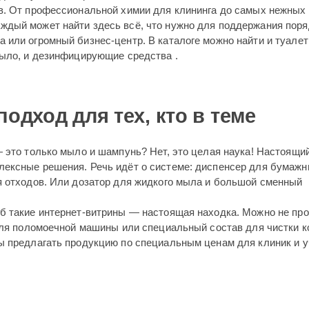
в. От профессиональной химии для клининга до самых нежных
дый может найти здесь всё, что нужно для поддержания поря
 или огромный бизнес-центр. В каталоге можно найти и туале
мыло, и дезинфицирующие средства .
дход для тех, кто в теме
— это только мыло и шампунь? Нет, это целая наука! Настоящи
лексные решения. Речь идёт о системе: диспенсер для бумаж
я отходов. Или дозатор для жидкого мыла и большой сменный
б такие интернет-витрины — настоящая находка. Можно не про
 для поломоечной машины или специальный состав для чистки 
ы предлагать продукцию по специальным ценам для клиник и 