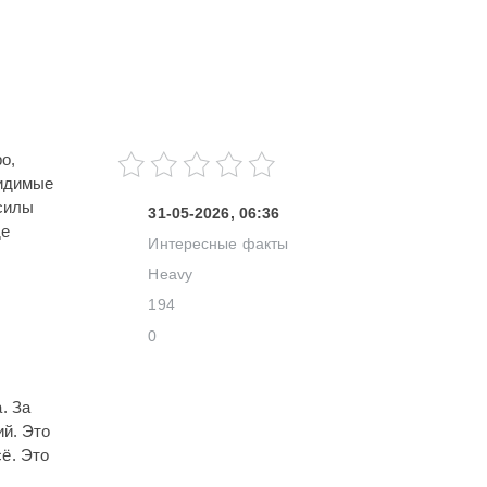
о,
видимые
рсилы
31-05-2026, 06:36
де
Интересные факты
Heavy
194
0
. За
ий. Это
ё. Это