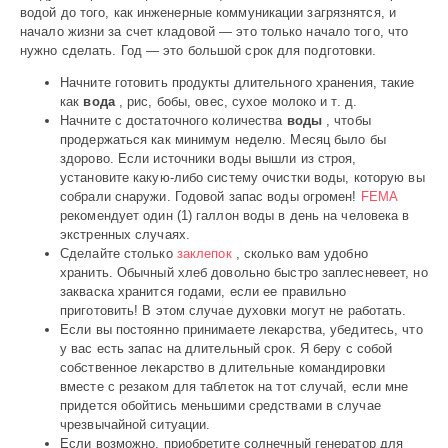
водой до того, как инженерные коммуникации загрязнятся, и
начало жизни за счет кладовой — это только начало того, что
нужно сделать. Год — это большой срок для подготовки.
Начните готовить продукты длительного хранения, такие
как
вода
, рис, бобы, овес, сухое молоко и т. д.
Начните с достаточного количества
воды
, чтобы
продержаться как минимум неделю. Месяц было бы
здорово. Если источники воды вышли из строя,
установите какую-либо систему очистки воды, которую вы
собрали снаружи. Годовой запас воды огромен!
FEMA
рекомендует один (1) галлон воды в день на человека в
экстренных случаях.
Сделайте столько
заклепок
, сколько вам удобно
хранить. Обычный хлеб довольно быстро заплесневеет, но
закваска хранится годами, если ее правильно
приготовить! В этом случае духовки могут не работать.
Если вы постоянно принимаете лекарства, убедитесь, что
у вас есть запас на длительный срок. Я беру с собой
собственное лекарство в длительные командировки
вместе с резаком для таблеток на тот случай, если мне
придется обойтись меньшими средствами в случае
чрезвычайной ситуации.
Если возможно, приобретите солнечный генератор для