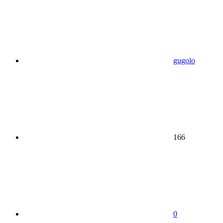
gugolo
166
0