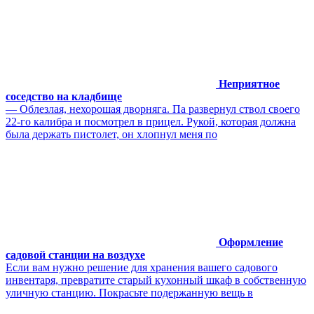
Неприятное
соседство на кладбище
— Облезлая, нехорошая дворняга. Па развернул ствол своего
22-го калибра и посмотрел в прицел. Рукой, которая должна
была держать пистолет, он хлопнул меня по
Оформление
садовой станции на воздухе
Если вам нужно решение для хранения вашего садового
инвентаря, превратите старый кухонный шкаф в собственную
уличную станцию. Покрасьте подержанную вещь в