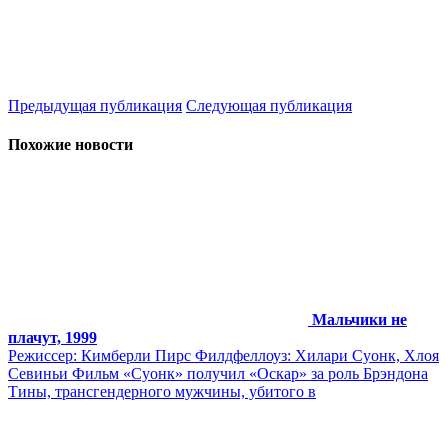
Предыдущая публикация
Следующая публикация
Похожие новости
Мальчики не
плачут, 1999
Режиссер: Кимберли Пирс Филдфеллоуз: Хилари Суонк, Хлоя
Севиньи Фильм «Суонк» получил «Оскар» за роль Брэндона
Тины, трансгендерного мужчины, убитого в