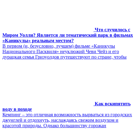
Что случилось с
Миром Уолли? Является ли тематический парк в фильмах
«Каникулы» реальным местом?
В первом (и, безусловно, лучшем) фильме «Каникулы
Национального Пасквиля» неуклюжий Чеви Чейз и его
дурацкая семья Гризуолдов путешествуют по стране, чтобы
Как вскипятить
воду в походе
Кемпинг – это отличная возможность вырваться из городских
джунглей и отдохнуть, наслаждаясь свежим воздухом и
красотой природы. Однако большинству горожан