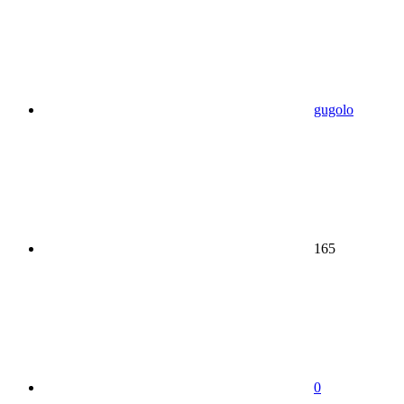
gugolo
165
0