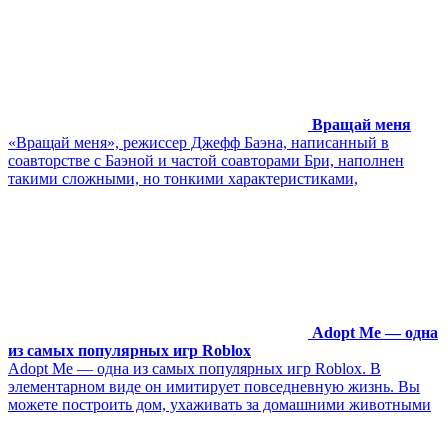
Вращай меня
«Вращай меня», режиссер Джефф Баэна, написанный в
соавторстве с Баэной и частой соавторами Бри, наполнен
такими сложными, но тонкими характеристиками,
Adopt Me — одна
из самых популярных игр Roblox
Adopt Me — одна из самых популярных игр Roblox. В
элементарном виде он имитирует повседневную жизнь. Вы
можете построить дом, ухаживать за домашними животными