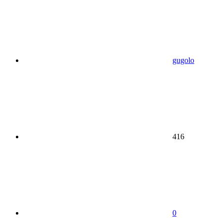
gugolo
416
0