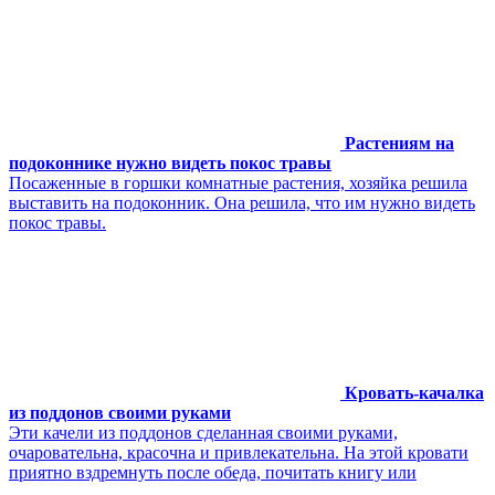
Растениям на
подоконнике нужно видеть покос травы
Посаженные в горшки комнатные растения, хозяйка решила
выставить на подоконник. Она решила, что им нужно видеть
покос травы.
Кровать-качалка
из поддонов своими руками
Эти качели из поддонов сделанная своими руками,
очаровательна, красочна и привлекательна. На этой кровати
приятно вздремнуть после обеда, почитать книгу или