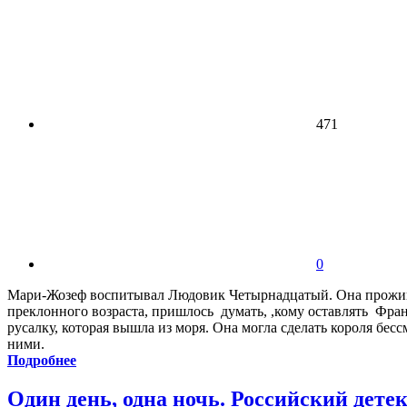
471
0
Мари-Жозеф воспитывал Людовик Четырнадцатый. Она проживал
преклонного возраста, пришлось думать, ,кому оставлять Фра
русалку, которая вышла из моря. Она могла сделать короля бе
ними.
Подробнее
Один день, одна ночь. Российский детек