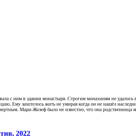
а с ним в здании монастыря. Строгим монахиням не удалось вос
нцию. Ему захотелось жить не умирая когда он не нашёл наслед
ссмертным. Мари-Жозеф было не известно, что она родственница 
тив, 2022