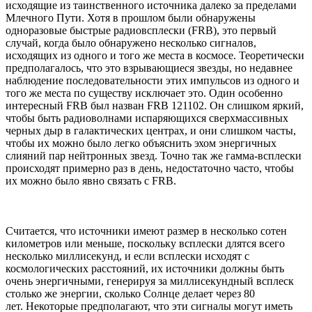
исходящие из таинственного источника далеко за пределами
Млечного Пути. Хотя в прошлом были обнаружены
одноразовые быстрые радиовсплески (FRB), это первый
случай, когда было обнаружено несколько сигналов,
исходящих из одного и того же места в космосе. Теоретически
предполагалось, что это взрывающиеся звезды, но недавнее
наблюдение последовательности этих импульсов из одного и
того же места по существу исключает это. Один особенно
интересный FRB был назван FRB 121102. Он слишком яркий,
чтобы быть радиоволнами испаряющихся сверхмассивных
черных дыр в галактических центрах, и они слишком часты,
чтобы их можно было легко объяснить эхом энергичных
слияний пар нейтронных звезд. Точно так же гамма-всплески
происходят примерно раз в день, недостаточно часто, чтобы
их можно было явно связать с FRB.
Считается, что источники имеют размер в несколько сотен
километров или меньше, поскольку всплески длятся всего
несколько миллисекунд, и если всплески исходят с
космологических расстояний, их источники должны быть
очень энергичными, генерируя за миллисекундный всплеск
столько же энергии, сколько Солнце делает через 80
лет. Некоторые предполагают, что эти сигналы могут иметь