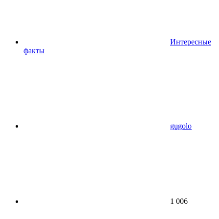
Интересные
факты
gugolo
1 006