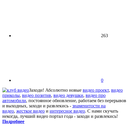
263
0
Заходи! Абсолютно новые
видео проект
,
видео
приколы
,
видео позитив
,
видео девушки
,
видео про
автомобили
, постоянное обновление, работаем без перерывов
и выходных, заходи и развлекись -
знаменитости на
видео
,
жесткое видео
и
интересное видео
. С нами скучать
некогда, лучший видео портал года - заходи и развлекись!
Подробнее