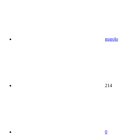
gugolo
214
0